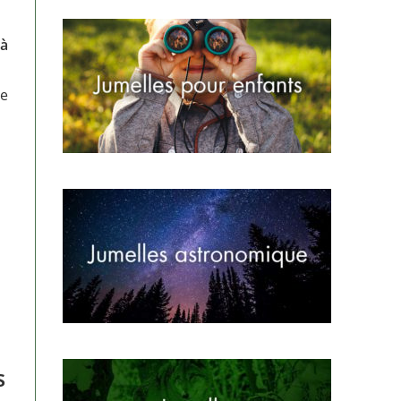
 à
re
s