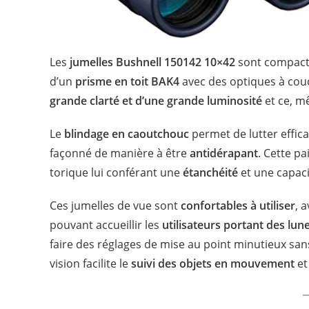
Les
jumelles Bushnell 150142 10×42
sont compacte
d’un
prisme en toit BAK4
avec des optiques à couc
grande clarté et d’une grande luminosité
et ce, m
Le
blindage en caoutchouc
permet de lutter effic
façonné de manière à être
antidérapant
. Cette pa
torique lui conférant une
étanchéité
et une capac
Ces jumelles de vue sont
confortables à utiliser
, 
pouvant accueillir les
utilisateurs portant des lun
faire des réglages de mise au point minutieux san
vision facilite le
suivi des objets en mouvement
et